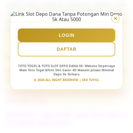
pemain dapat langsung melakukan deposit mulai
dari 5 ribu rupiah dan menikmati berbagai pilihan
permainan toto
slot gacor
yang sudah tersedia
secara lengkap.
LOGIN
DAFTAR
Artikel Terkait :
TOTO TOGEL & TOTO SLOT DEPO DANA 5K
: Website Terpercaya
Situs Bandar Togel Terpercaya & Link Agen Slot
Main Toto Togel &Toto Slot Gacor 4D Maxwin Jutaan Minimal
Depo 5k Terbaru
Gacor Hari Ini
© 2026 ALL RIGHT RESERVED | SEO TUYUL
TOTO 4D Ambyar Bandar Online TOTO88 & Utama
Situs Togel Resmi
MALIKATOTO - Agen Bandar Togel Online Resmi &
Situs Bandar Togel Terbesar