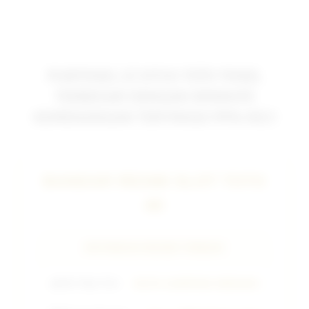
PUBTOGEL 〣 SITUS TOTO TOGEL
TERBESAR DENGAN WINRATE
KEMENANGAN TERTINGGI 99% NO.1
BANDAR RESMI SLOT TOTO
4D
INFORMASI ENGINE TERBAIK
🔥
Win Rate Slot
98.9% GAMPANG MENANG