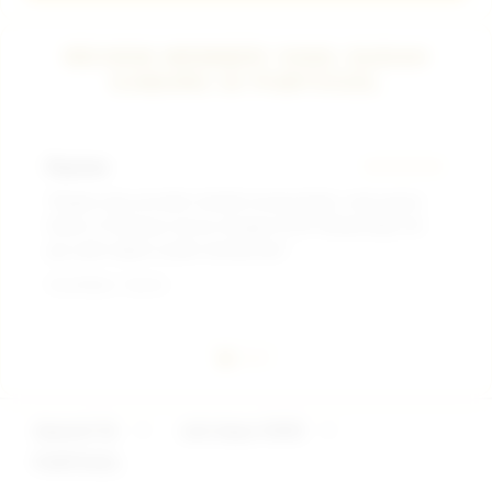
Habanero yang semuanya bisa dimainkan secara
Sangat aman! Kami menggunakan sistem enkripsi
hemat mulai dari modal 5k saja dan juga togel
tingkat tinggi yang memastikan seluruh data
REVIEW MEMBER YANG SUDAH
online.
pendaftar baru tetap terlindungi dan terjaga
GABUNG DI PUBTOGEL
kerahasiaannya.
Rayman
★★★★★
"Engine dan provider terbaik emang beda, main game
Gates of Olympus lancar banget di HP. Modal depo 5k
aja udah dapet scatter berkali-kali."
Terverifikasi - Hari Ini
deposit 5k
>
slot depo 5000
>
PUBTOGEL