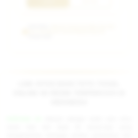
LOGIN
DAFTAR
PUBTOGEL:
Website Terpercaya Main Toto Slot
Gacor 4D Maxwin Jutaan Minimal Depo 5k
Terbaik 2026.
LINK SITUS MAIN TOTO TOGEL
ONLINE 4D RESMI TERPERCAYA DI
INDONESIA
PUBTOGEL 4D
dikenal sebagai salah satu situs
resmi toto slot depo 5K terpercaya yang
menghadirkan berbagai pilihan permainan slot