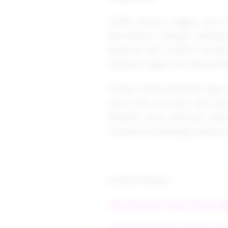
Tidak hanya unggul dari s
permainan dengan peluang
desktop dan mobile memb
layanan togel slot deposit 
Untuk mulai bermain juga 
akun baru di situs slot to
Setelah akun berhasil dib
menikmati berbagai piliha
Artikel Terkait :
Situs Bandar Togel Terpercay