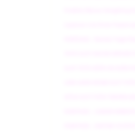
Prediksi Macau HongKong Si
Layanan Live Draw Terperca
PUBTOGEL - Bandar Togel Res
TOTO SLOT GACOR DEPOSIT 
SLOT TOTO DEPO 5K AGEN 
LINK AGEN RESMI SLOT TOT
SITUS SLOT TOTO TERPERCA
PUBTOGEL - LEADER WEBSIT
PUBTOGEL - DAFTAR 10 SITU