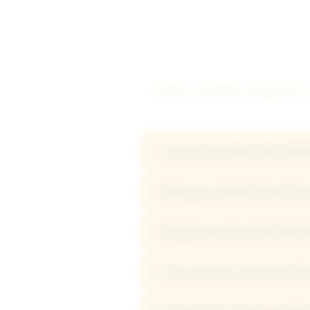
FAQ: Ulasan Seputar 
1. Apa itu Agen Situs Toto P
PUBTOGEL adalah link Agen Sit
2. Mengapa minimal deposit har
tanpa potongan dengan proses 
Metode Dana memungkinkan pros
3. Bagaimana jika terjadi kendal
utuh masuk ke saldo akun tanp
Jangan khawatir! Layanan supp
4. Apa saja jenis permainan hib
pengisian saldo minimal deposit