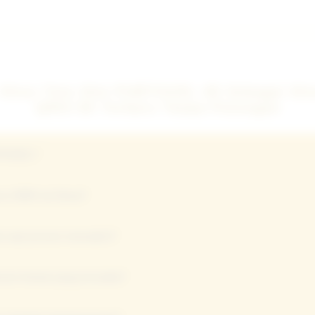
Situs Toto Slot PUBTOGEL 4D Sebagai Sit
QRIS 5K Terbaru Tanpa Potongan
UBTOGEL?
us Toto Online terpercaya di Indonesia yang mendukung transa
us 5000 via Dana?
cepat hanya dalam hitungan detik.
es transfer kilat tanpa biaya tambahan, sehingga modal hibura
a saat proses transaksi?
a potongan sepeserpun.
ort Live Chat VVIP kami siaga 24 jam penuh untuk membantu me
uran hemat yang tersedia?
 5000 Anda terselesaikan dalam hitungan detik.